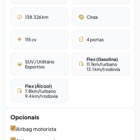
138.326
km
Cinza
115
cv
4
portas
Flex (Gasolina)
SUV / Utilitário
11.1
km/l urbano
Esportivo
13.1
km/l rodovia
Flex (Álcool)
7.8
km/l urbano
9.4
km/l rodovia
Opcionais
✓
Airbag motorista
✓