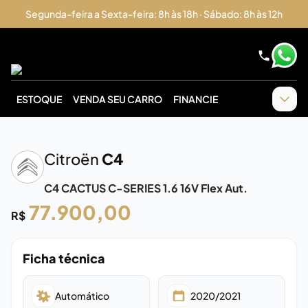
Segunda-feira a Sexta-feira: 8h às 18h · Sábado: 8h às 12h
ESTOQUE
VENDA SEU CARRO
FINANCIE
‹
›
Citroën
C4
C4 CACTUS C-SERIES 1.6 16V Flex Aut.
77.900,00
R$
Ficha técnica
Automático
2020/2021