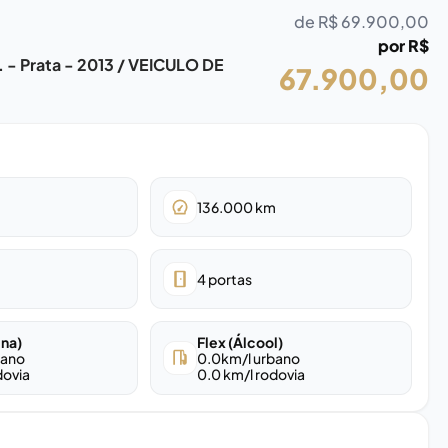
de R$
69.900,00
por R$
. - Prata - 2013 / VEICULO DE
67.900,00
136.000
km
4
portas
ina)
Flex (Álcool)
bano
0.0
km/l urbano
dovia
0.0
km/l rodovia