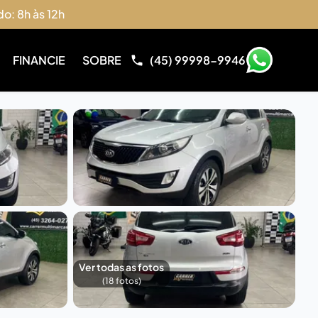
do: 8h às 12h
FINANCIE
SOBRE
(45) 99998-9946
Ver todas as fotos
(
18
fotos)