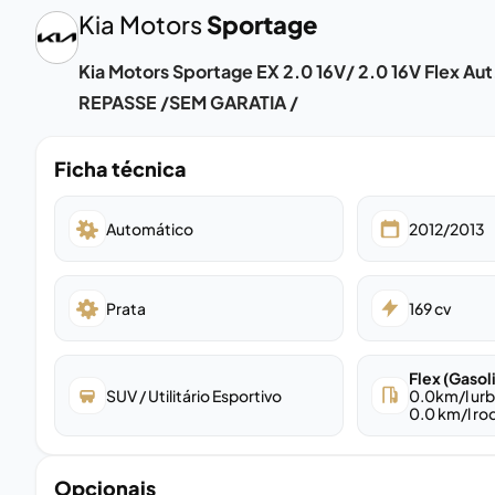
Kia Motors
Sportage
Kia Motors Sportage EX 2.0 16V/ 2.0 16V Flex Aut
REPASSE /SEM GARATIA /
Ficha técnica
Automático
2012/2013
Prata
169
cv
Flex (Gasol
SUV / Utilitário Esportivo
0.0
km/l ur
0.0
km/l ro
Opcionais